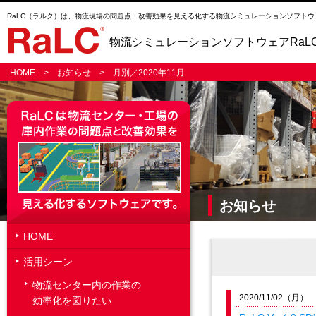
RaLC（ラルク）は、物流現場の問題点・改善効果を見える化する物流シミュレーションソフトウ
物流シミュレーションソフトウェアRaL
HOME
>
お知らせ
> 月別／2020年11月
お知らせ
HOME
活用シーン
物流センター内の作業の
2020/11/02（
効率化を図りたい