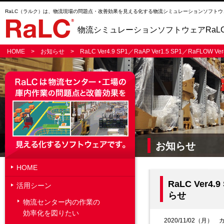
RaLC（ラルク）は、物流現場の問題点・改善効果を見える化する物流シミュレーションソフトウ
物流シミュレーションソフトウェアRaL
HOME
>
お知らせ
> RaLC Ver4.9 SP1／RaAP Ver1.5 SP1／RaFLOW
お知らせ
HOME
RaLC Ver4
活用シーン
らせ
物流センター内の作業の
効率化を図りたい
2020/11/02（月）