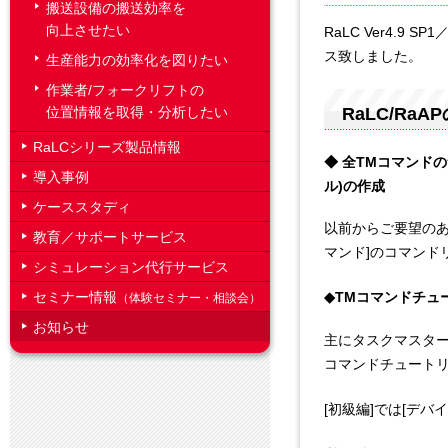
搬送設備の搬送効率を
向上させたい
RaLC Ver4.9 SP
ス致しました。
生産能力の効率化を図りたい
作業者/フォークリフトの
位置情報を取得・分析したい
RaLC/RaA
RaLCシリーズ製品情報
◆ 全TMコマンド
導入事例
ル)の作成
ケーススタディ
以前からご要望のあっ
教育／サポートサービス
マンド]のコマンド
シミュレーション代行サービス
セミナー情報
◆TMコマンドチュ
（体験セミナー・相談会）
お知らせ
主にタスクマスタ
コマンドチュートリ
[初級編]では[デ