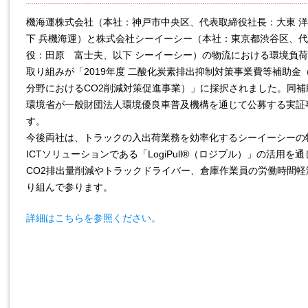
機海運株式会社（本社：神戸市中央区、代表取締役社長：大東 
下 兵機海運）と株式会社シーイーシー（本社：東京都渋谷区、
役：田原 富士夫、以下 シーイーシー）の物流における環境負
取り組みが「2019年度 二酸化炭素排出抑制対策事業費等補助金
分野におけるCO2削減対策促進事業）」に採択されました。同補
環境省が一般財団法人環境優良車普及機構を通じて公募する実証
す。
今後両社は、トラックの入出荷業務を効率化するシーイーシーの
ICTソリューションである「LogiPull®（ロジプル）」の活用を
CO2排出量削減やトラックドライバー、倉庫作業員の労働時間軽
り組んで参ります。
詳細はこちらを参照ください。