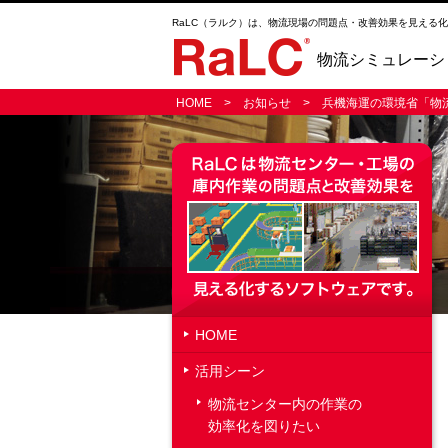
RaLC（ラルク）は、物流現場の問題点・改善効果を見える
物流シミュレーシ
HOME
>
お知らせ
> 兵機海運の環境省「物流
HOME
活用シーン
物流センター内の作業の
効率化を図りたい