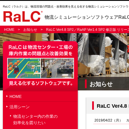
RaLC（ラルク）は、物流現場の問題点・改善効果を見える化する物流シミュレーションソフトウ
物流シミュレーションソフトウェアRaL
HOME
>
お知らせ
> RaLC Ver4.8 SP2／RaAP Ver1.4 SP2 修正版 
お知らせ
HOME
RaLC Ver4
活用シーン
物流センター内の作業の
2019/04/22（月）
効率化を図りたい