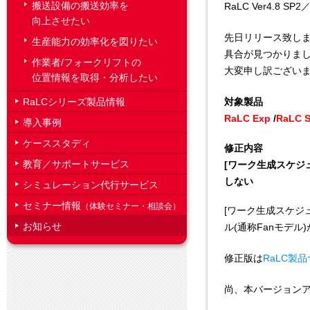
搬送設備の搬送効率を
RaLC Ver4.8 S
向上させたい
先日リリース致しましたR
生産能力の効率化を図りたい
具合が見つかりま
作業者/フォークリフトの
大変申し訳ござい
位置情報を取得・分析したい
RaLCシリーズ製品情報
対象製品
RaLC Exp
/
RaLC S
導入事例
ケーススタディ
修正内容
教育／サポートサービス
[ワーク生成スケジ
しない
シミュレーション代行サービス
セミナー情報
（体験セミナー・相談会）
[ワーク生成スケジ
お知らせ
ル(通称Fanモデ
修正版は
RaLC製
尚、本バージョン